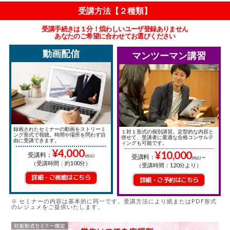
受講方法【２種類】
受講手続きは１分！煩わしいユーザ登録ありません
あなたのご希望に合わせてお選びください
動画配信
マンツーマン講習
録画されたセミナーの動画をストリーミ
１対１形式の個別講習。定型的な内容と
ング形式で視聴。時間や場所を問わず自
併せて、受講者に最適な合格コンサルテ
由に受講できます。
ィングも可能です。
¥4,000
¥10,000
受講料：
受講料：
～
(税込)
(税込)
（受講時間：約100分）
（受講時間：120分より）
詳細・ご視聴はこちら
詳細・ご予約はこちら
※
セミナーの内容は基本的に同一です。
受講方法により紙またはPDF形式
のレジュメをご提供いたします。