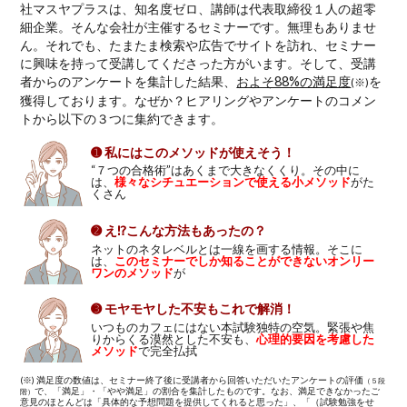
社マスヤプラスは、知名度ゼロ、講師は代表取締役１人の超零
細企業。そんな会社が主催するセミナーです。無理もありませ
ん。それでも、たまたま検索や広告でサイトを訪れ、セミナー
に興味を持って受講してくださった方がいます。そして、受講
者からのアンケートを集計した結果、
およそ88%の満足度
を
(※)
獲得しております。なぜか？ヒアリングやアンケートのコメン
トから以下の３つに集約できます。
➊ 私にはこのメソッドが使えそう！
“７つの合格術”はあくまで大きなくくり。その中に
は、
様々なシチュエーションで使える小メソッド
がた
くさん
➋ え⁉こんな方法もあったの？
ネットのネタレベルとは一線を画する情報。そこに
は、
このセミナーでしか知ることができないオンリー
ワンのメソッド
が
➌ モヤモヤした不安もこれで解消！
いつものカフェにはない本試験独特の空気。緊張や焦
りからくる漠然とした不安も、
心理的要因を考慮した
メソッド
で完全払拭
(※) 満足度の数値は、セミナー終了後に受講者から回答いただいたアンケートの評価
（５段
で、「満足」・「やや満足」の割合を集計したものです。なお、満足できなかったご
階）
意見のほとんどは「具体的な予想問題を提供してくれると思った」、「（試験勉強をせ