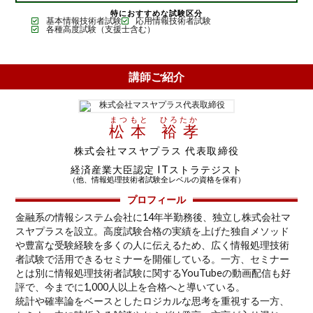
特におすすめな試験区分
基本情報技術者試験
応用情報技術者試験
各種高度試験（支援士含む）
講師ご紹介
まつもと ひろたか
松本 裕孝
株式会社マスヤプラス 代表取締役
経済産業大臣認定 ITストラテジスト
（他、情報処理技術者試験全レベルの資格を保有）
プロフィール
金融系の情報システム会社に14年半勤務後、独立し株式会社マ
スヤプラスを設立。高度試験合格の実績を上げた独自メソッド
や豊富な受験経験を多くの人に伝えるため、広く情報処理技術
者試験で活用できるセミナーを開催している。一方、セミナー
とは別に情報処理技術者試験に関するYouTubeの動画配信も好
評で、今までに1,000人以上を合格へと導いている。
統計や確率論をベースとしたロジカルな思考を重視する一方、