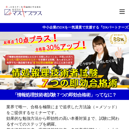
中小企業のDXを一気通貫で支援する『DXパートナーズ工房』が本格稼働！
「情報処理技術者試験７つの即効合格術」ってなに？
業界で唯一、合格を極限にまで追求した方法論（＝メソッド）
をご提供するセミナーです。
効果的な勉強方法から即効性の高い本番対策まで、試験に関わ
るすべてのステップを網羅。