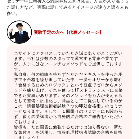
セミナー中に時折入る雑談やおふざけ発言、方言が入り混じっ
た話し方など、実際に話してみるとイメージが違うと語る人も
多い。
受験予定の方へ【代表メッセージ】
当サイトにアクセスしていただき誠にありがとうござい
ます。当社は少数のスタッフで運営する零細企業です
が、大手にはないニッチなメソッドをご提供しておりま
す。
私自身、何の戦略も持たずただただテキストを使った座
学で不合格を繰り返していた中、一度セオリーから離れ
「合格するためのロジック」という観点でゼロからメソ
ッドを練り上げ、それを使ってITストラテジストに合格
できた実績があります。そのメソッドを万人が使える形
として整備・汎用化し、商品としてご提供しているのが
この「情報処理技術者試験７つの即効合格術」のセミナ
ーとなります。そして、１回限りのセミナーにも関わら
ず、多くの受講者から自発的に合格のご報告をいただい
ております。
皆様も、ただ闇雲に勉強するだけでは知り得ない「新た
な気付き」を活用し、情報処理技術者試験の合格を目指
しましょう！