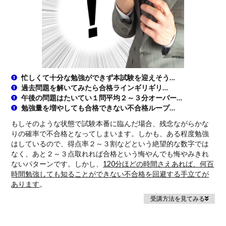
忙しくて十分な勉強ができず本試験を迎えそう…
過去問題を解いてみたら合格ラインギリギリ…
午後の問題はたいてい１問平均２～３分オーバー…
勉強量を増やしても合格できない不合格ループ…
もしそのような状態で試験本番に臨んだ場合、残念ながらかな
りの確率で不合格となってしまいます。しかも、ある程度勉強
はしているので、得点率２～３割などという絶望的な数字では
なく、あと２～３点取れれば合格という悔やんでも悔やみきれ
ないパターンです。しかし、
120分ほどの時間さえあれば、何百
時間勉強しても知ることができない不合格を回避する手立てが
あります
。
受講方法を見てみる