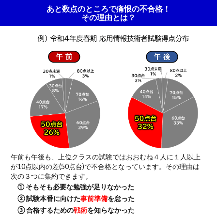
あと数点のところで痛恨の不合格！
その理由とは？
午前も午後も、上位クラスの試験ではおおむね４人に１人以上
が10点以内の差(50点台)で不合格となっています。その理由は
次の３つに集約できます。
① そもそも必要な勉強が足りなかった
② 試験本番に向けた
事前準備
を怠った
③ 合格するための
戦術
を知らなかった