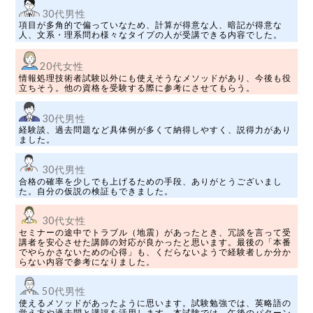
30代男性
項目が多角的で偏っていなため、計算が得意な人、暗記が得意な
人、文系・理系問わ様々なタイプの人が受講できる内容でした。
20代女性
情報処理技術者試験以外にも使えそうなメソッドがあり、今後も役
立ちそう。他の資格を受験する際に参考にさせてもらう。
30代男性
経験談、過去問題など具体例が多くて納得しやすく、説得力があり
ました。
30代男性
合格の確率を少しでも上げるための手段、ありがとうございまし
た。自分の仮説の検証もできました。
30代女性
セミナーの途中でトラブル（地震）があったとき、冗談を言って受
講者を安心させた講師の対応が良かったと思います。最後の「本番
でやらかさないための心得」も、くだらないようで経験者しか分か
らない内容で参考になりました。
50代男性
使えるメソッドがあったように思います。試験勉強では、英略語の
覚え方や過去問と講評を活用します。本試験では、午後のパターン