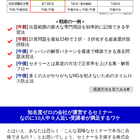
特別対応となるマンツーマン講習は除く
＜戦術の一例＞
[午前]
出題範囲の膨大な専門用語を効率的に記憶できる学
習法
[午前]
計算問題を最短15秒で２択・３択化する超速選択肢
排除法
[午後]
テッパンの解答パターンを最速で構築できる過去問
題演習法
[午後]
セオリーとは真逆の方法で正答率を上げる裏・解答
フロー
[午後]
多くの人がやりがちなNGを犯さないためのタイムロ
ス防止法
受講方法を見てみる
知名度ゼロの会社が運営するセミナー
なのに10人中９人近い受講者が満足するワケ
とはいえ、あなたは恐らく「こんな眉唾なセミナーで本当に合
格できるの？」とお思いでしょう。セミナーを主催する株式会