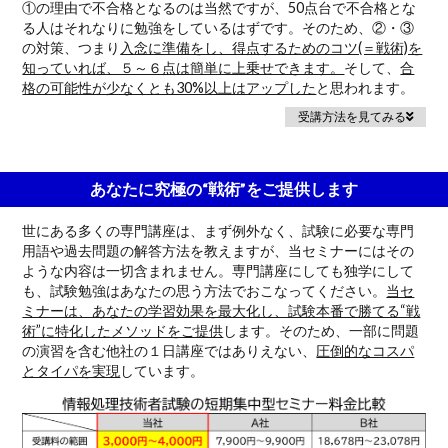
①の理由で不合格となるのは当然ですが、50点台で不合格とな
る人はそれなりに勉強をしているはずです。そのため、②・③
の対策、つまり
入念に準備をし、得点するためのコツ(＝戦術)を
知っていれば、５～６点は簡単に上乗せできます。
そして、
合
格の可能性が少なくとも30%以上はアップした
と思われます。
受講方法を見てみる
あなたに究極の“戦術”をご提供します
世にある多くの専門講座は、まず例外なく、試験に必要な専門
用語や過去問題の解答方法を教えますが、当セミナーにはその
ような内容は一切含まれません。専門講座にしても独学にして
も、試験勉強はあなたの思う方法でおこなってください。
当セ
ミナーは、あなたの学習効果を最大化し、試験本番で勝てる“戦
術”に特化したメソッドをご提供
します。そのため、一部に問題
の演習を含む他社の１日講座ではありえない、
圧倒的なコスパ
とタイパを実現
しています。