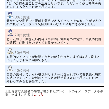
Bと10分前の過ごし方を活用したいです。ただ、もう少し時間を長
めにしても良かったかと思います。
30代男性
分からない問題でも正解を類推できるメソッドを知ることができた
ので良かった。プラス5点は間違いなく上乗せできる気がした。
20代女性
思った通り、聞きたい内容（午前の計算問題の対処法、午後の問題
の選択）が聞けたのでとても良かったです。
50代男性
心得的なメソッドが確認できたのが良かった。まずは2択に絞ると
いうことが非常に納得できた。
40代男性
自分の気付いていない視点がセミナーに含まれていて有意義な時間
を過ごせました。資料のページ数が開始前は多いと思いましたが、
終わってみると妥当でした。
上記を含む受講者の感想が書かれたアンケートのイメージデータを参
照できます。内容は
こちら