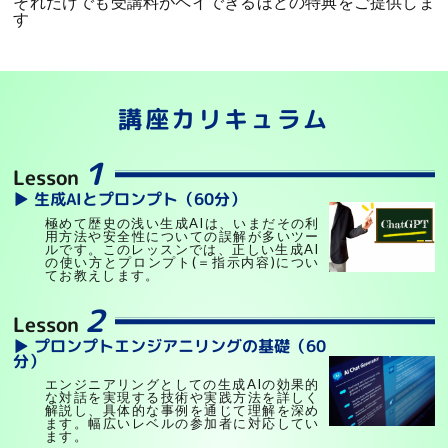
それだけでも受講料がペイできるほどの特典をご提供しま
す
講座カリキュラム
１
Lesson
▶ 生成AIとプロンプト（60分）
極めて歴史の浅い生成AIは、いまだその利
用方法や安全性についての誤解が多いツー
ルです。このレッスンでは、正しい生成AI
の使い方とプロンプト(＝指示内容)につい
てお教えします。
２
Lesson
▶ プロンプトエンジアニリングの基礎（60
分）
エンジニアリングとしての生成AIの効果的
な対話を実現する技術や実践方法を詳しく
解説し、具体的な事例を通じて理解を深め
ます。幅広いレベルの参加者に対応してい
ます。