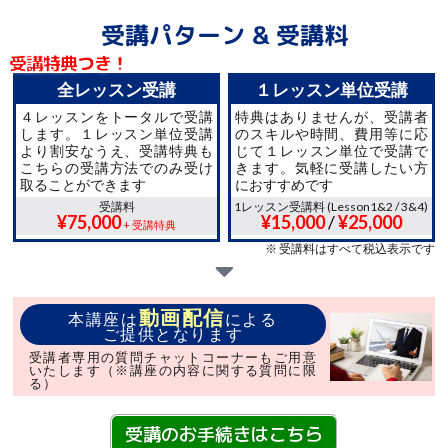
受講パターン & 受講料
受講特典つき！
全レッスン受講
１レッスン単位受講
４レッスンをトータルで受講
特典はありませんが、受講者
します。１レッスン単位受講
のスキルや時間、費用等に応
より割安なうえ、受講特典も
じて１レッスン単位で受講で
こちらの受講方法でのみ受け
きます。気軽に受講したい方
取ることができます
におすすめです
受講料
1レッスン受講料 (Lesson1&2 / 3&4)
¥75,000
¥15,000
/
¥25,000
+ 受講特典
※ 受講料はすべて税込表示です
動画配信
本講座は
による
ご提供となります
受講者専用の質問チャットコーナーもご用意
いたします（※講座の内容に関する質問に限
る）
受講のお手続きはこちら