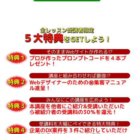
全レッスン受講者限定
５大特典
をGETしよう！
そのままWebサイトが作れる⁉
特典１
プロが作ったプロンプトコードを４本プ
レゼント！
講座と組み合わせれば最強⁉
特典２
Webデザイナーのための㊙集客マニュア
ル進呈！
みんなにこの講座を広めよう！
特典３
本講座を他者にご紹介&受講いただいた
ら被紹介者の受講料の30％を還元！
受講料を大幅にペイできる特大特典！
特典４
企業のDX案件を３件ご紹介していただけ