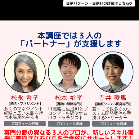
受講パターン・受講料の詳細はこちら
本講座では３人の
「パートナー」が支援します
松永 考子
寺井 稜馬
松本 裕孝
[統括・マネジメント]
[講師(システム開発専門)]
[講師(IT戦略専門)]
多くのマネジメント
若くして数多くのシ
IT戦略に生成AIとプ
経験と広い人脈を持
ステム開発案件を手
ロンプトを駆使する
つ本講座の主催者
掛けるSEリーダー
ITストラテジスト
プロフィール詳細
プロフィール詳細
プロフィール詳細
専門分野の異なる３人のプロが、新しいスキル獲
得に前向きなあなたを全面的にサポートします！