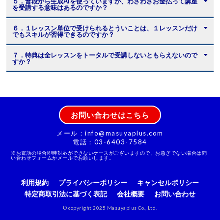
５．普段から生成AIを使っていますが、わざわざお金払って講座
を受講する意味はあるのですか？
６．１レッスン単位で受けられるとういことは、１レッスンだけ
でもスキルが習得できるのですか？
７．特典は全レッスンをトータルで受講しないともらえないので
すか？
お問い合わせはこちら
メール：info@masuyaplus.com
電話：03-6403-7584
※お電話の場合即時対応ができないケースがございますので、お急ぎでない場合は問
い合わせフォームかメールでお願いします。
利用規約
プライバシーポリシー
キャンセルポリシー
特定商取引法に基づく表記
会社概要
お問い合わせ
© copyright 2025 Masuyaplus Co., Ltd.