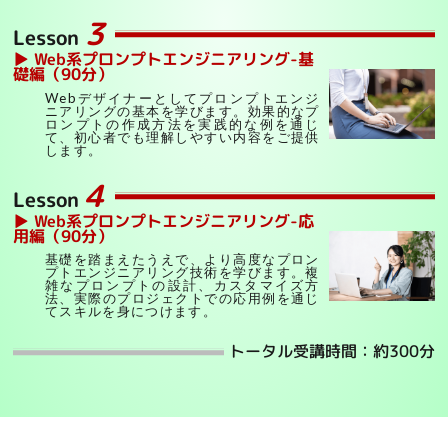
３
Lesson
▶ Web系プロンプトエンジニアリング-基
礎編（90分）
Webデザイナーとしてプロンプトエンジ
ニアリングの基本を学びます。効果的なプ
ロンプトの作成方法を実践的な例を通じ
て、初心者でも理解しやすい内容をご提供
します。
４
Lesson
▶ Web系プロンプトエンジニアリング-応
用編（90分）
基礎を踏まえたうえで、より高度なプロン
プトエンジニアリング技術を学びます。複
雑なプロンプトの設計、カスタマイズ方
法、実際のプロジェクトでの応用例を通じ
てスキルを身につけます。
トータル受講時間：約300分