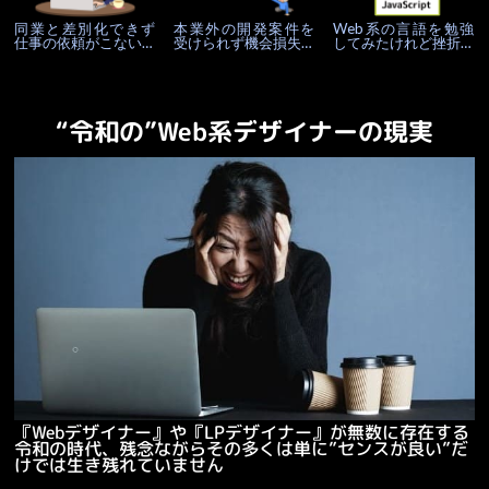
同業と差別化できず
本業外の開発案件を
Web系の言語を勉強
仕事の依頼がこない…
受けられず機会損失…
してみたけれど挫折…
“令和の”Web系デザイナーの現実
『Webデザイナー』や『LPデザイナー』が無数に存在する
令和の時代、残念ながらその多くは単に”センスが良い”だ
けでは生き残れていません