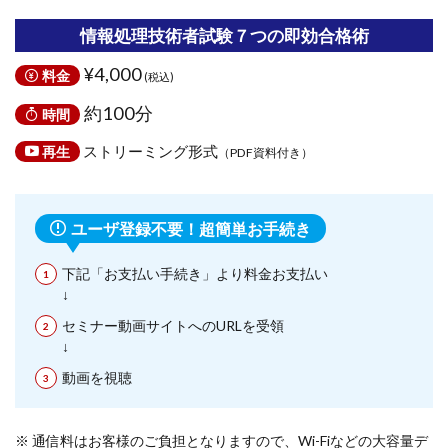
情報処理技術者試験７つの即効合格術
¥4,000
料金
(税込)
約100分
時間
ストリーミング形式
再生
（PDF資料付き）
ユーザ登録不要！超簡単お手続き
下記「お支払い手続き」より料金お支払い
↓
セミナー動画サイトへのURLを受領
↓
動画を視聴
※ 通信料はお客様のご負担となりますので、Wi-Fiなどの大容量デ