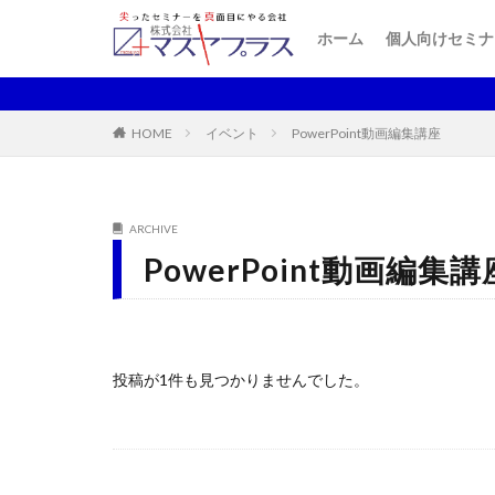
Web系プロ
基本情報技術
情報処理技術
パワハラ被害
ホーム
個人向けセミナ
Web系プロ
基本情報技術
情報処理技術
パワハラ被害
HOME
イベント
PowerPoint動画編集講座
ARCHIVE
PowerPoint動画編集講
投稿が1件も見つかりませんでした。