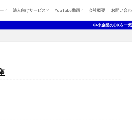
ンプトエンジニアリング講座
者試験７つの超速合格メソッド
者試験 ７つの即効合格術
脱出メソッド
情報処理技術者試験 即効合格講座
DXパートナーズ工房
情報処理技術者試験お役立ち情報
Windows版 PCスキルアップ動画
ハラスメントをどうにかする動画
いろんなモチベーションをアップ
役に立ったり立たなかったりする動画
ー
法人向けサービス
YouTube動画
会社概要
お問い合わ
ンプトエンジニアリング講座
者試験７つの超速合格メソッド
者試験 ７つの即効合格術
脱出メソッド
情報処理技術者試験 即効合格講座
DXパートナーズ工房
情報処理技術者試験お役立ち情報
Windows版 PCスキルアップ動画
ハラスメントをどうにかする動画
いろんなモチベーションをアップ
役に立ったり立たなかったりする動画
中小企業のDXを一気通貫で
座